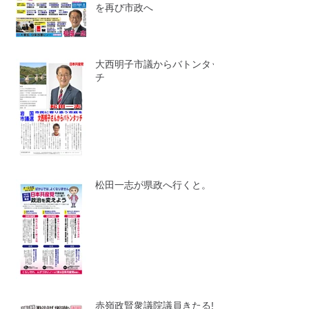
を再び市政へ
大西明子市議からバトンタッ
チ
松田一志が県政へ行くと。
赤嶺政賢衆議院議員きたる!!